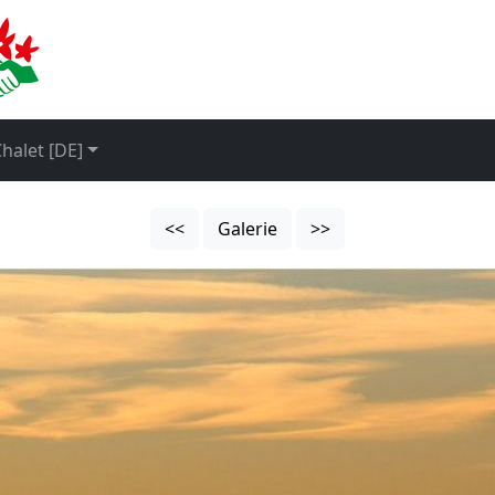
halet [DE]
<<
Galerie
>>