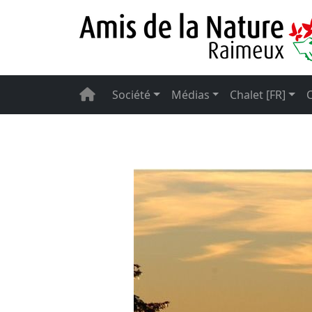
Société
Médias
Chalet [FR]
C